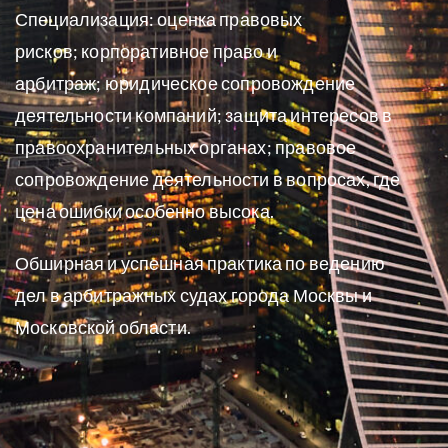
Специализация:
оценка правовых
рисков;
корпоративное право и
арбитраж;
юридическое сопровождение
деятельности компаний;
защита интересов в
правоохранительных органах;
п
равовое
сопровождение деятельности в вопросах, где
цена ошибки особенно высока
.
Обширная и успешная практика по ведению
дел в арбитражных судах города Москвы и
Московской области.