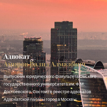
Адвокат
Амиров Валид Алмазович
Выпускник юридического факультета Омского
государственного университета им. Ф.М.
Достоевского.
Состоит в реестре адвокатов
Адвокатской палаты города Москвы.